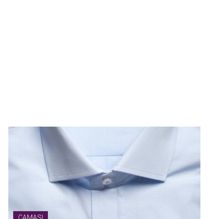
elegantei
Cravatele
reprezinta
simbolul
elegantei
si
rafinamentului
masculin.
Vezi
produse
CAMASI