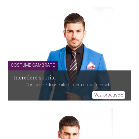
COSTUME CAMBRATE
Incredere sporita
Costumele deosebite iti ofera un aer deosebit.
Vezi produsele