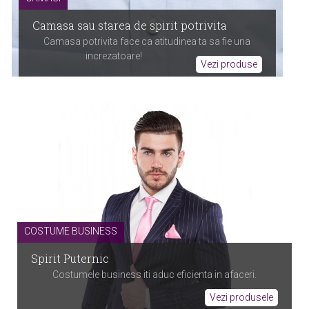
Camasa sau starea de spirit potrivita
Camasa potrivita face ca atitudinea ta sa fie una
increzatoare!
Vezi produse
COSTUME BUSINESS
Spirit Puternic
Costumele business iti aduc eficienta in afaceri.
Vezi produsele