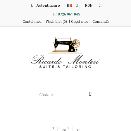
Autentificare
RON
Tel.:
0726 961 845
Contul meu
Wish List (0)
Coşul meu
Comandă
0
0
0