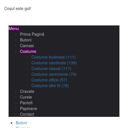
Coșul este gol!
Menu
Prima Pagină
Butoni
Camasi
Costume
Costume business
(111)
Costume cambrate
(139)
Costume casual
(117)
Costume ceremonie
(79)
Costume office
(57)
Costume slim fit
(78)
Cravate
Curele
Pantofi
Papioane
Contact
Butoni