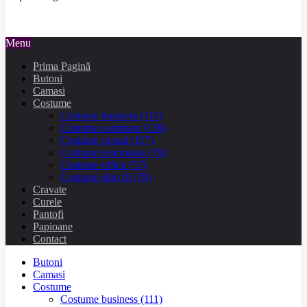
Menu
Prima Pagină
Butoni
Camasi
Costume
Costume business
(111)
Costume cambrate
(139)
Costume casual
(117)
Costume ceremonie
(79)
Costume office
(57)
Costume slim fit
(78)
Cravate
Curele
Pantofi
Papioane
Contact
Butoni
Camasi
Costume
Costume business
(111)