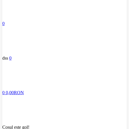
0
dss
0
0
0,00RON
Coșul este gol!