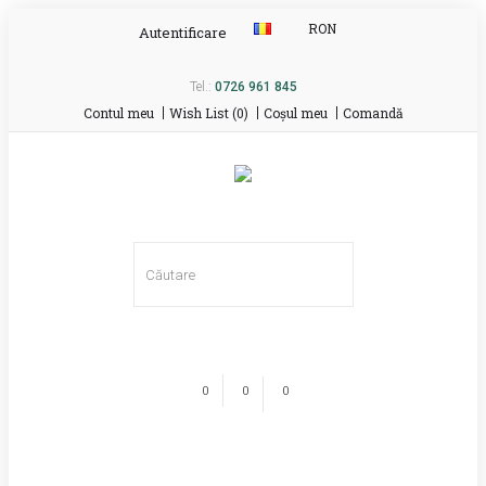
RON
Autentificare
Tel.:
0726 961 845
Contul meu
Wish List (0)
Coşul meu
Comandă
0
0
0