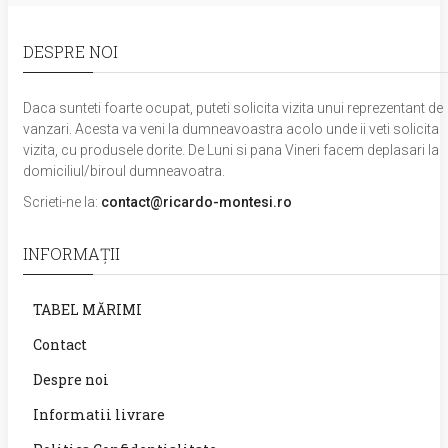
DESPRE NOI
Daca sunteti foarte ocupat, puteti solicita vizita unui reprezentant de
vanzari. Acesta va veni la dumneavoastra acolo unde ii veti solicita
vizita, cu produsele dorite. De Luni si pana Vineri facem deplasari la
domiciliul/biroul dumneavoatra.
Scrieti-ne la:
contact@ricardo-montesi.ro
INFORMAŢII
TABEL MĂRIMI
Contact
Despre noi
Informatii livrare