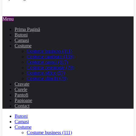
Menu
Prima Pagină
Butoni
Camasi
Costume
Costume business
(111)
Costume cambrate
(139)
Costume casual
(117)
Costume ceremonie
(79)
Costume office
(57)
Costume slim fit
(78)
Cravate
Curele
Pantofi
Papioane
Contact
Butoni
Camasi
Costume
Costume business
(111)