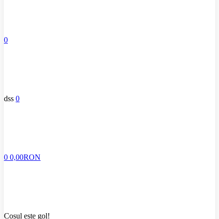
0
dss
0
0
0,00RON
Coșul este gol!