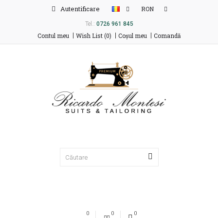
Autentificare
RON
Tel.:
0726 961 845
Contul meu
Wish List (0)
Coşul meu
Comandă
0
0
0