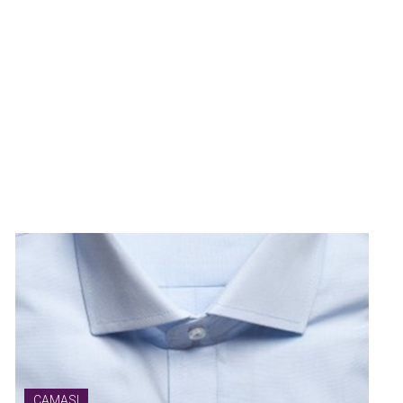
elegantei
Cravatele
reprezinta
simbolul
elegantei
si
rafinamentului
masculin.
Vezi
produse
CAMASI