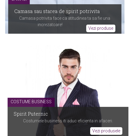
Camasa sau starea de spirit potrivita
Camasa potrivita face ca atitudinea ta sa fie una
increzatoare!
Vezi produse
COSTUME BUSINESS
Spirit Puternic
Costumele business iti aduc eficienta in afaceri.
Vezi produsele