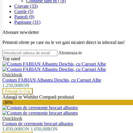
Costume slim fit
(78)
Cravate
(33)
Curele
(5)
Pantofi
(9)
Papioane
(31)
Abonare newsletter
Primesti oferte pe care nu le vei gasi nicaieri direct in inboxul tau!
Aboneaza-te
Top rated
Quicklook
Costum FABIAN Albastru Deschis, cu Carouri Albe
1.250,00RON
Adaugă în Coş
Adaugă in Wishlist
Compară produsul
-36%
Quicklook
Costum de ceremonie brocart albastru
1.650,00RON
1.050,00RON