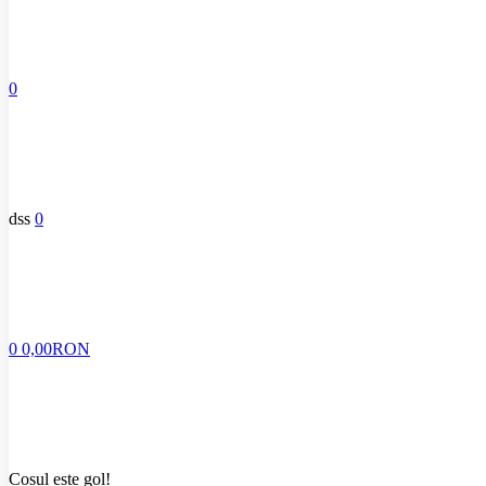
0
dss
0
0
0,00RON
Coșul este gol!