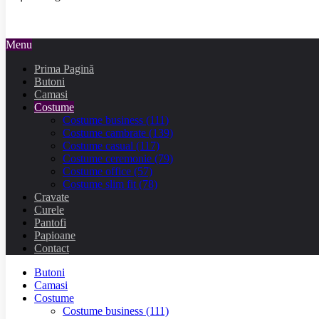
Menu
Prima Pagină
Butoni
Camasi
Costume
Costume business
(111)
Costume cambrate
(139)
Costume casual
(117)
Costume ceremonie
(79)
Costume office
(57)
Costume slim fit
(78)
Cravate
Curele
Pantofi
Papioane
Contact
Butoni
Camasi
Costume
Costume business
(111)