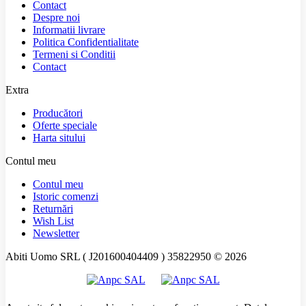
Contact
Despre noi
Informatii livrare
Politica Confidentialitate
Termeni si Conditii
Contact
Extra
Producători
Oferte speciale
Harta sitului
Contul meu
Contul meu
Istoric comenzi
Returnări
Wish List
Newsletter
Abiti Uomo SRL ( J201600404409 ) 35822950 © 2026