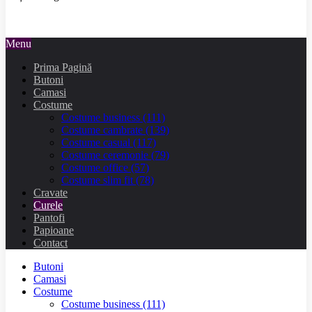
Menu
Prima Pagină
Butoni
Camasi
Costume
Costume business
(111)
Costume cambrate
(139)
Costume casual
(117)
Costume ceremonie
(79)
Costume office
(57)
Costume slim fit
(78)
Cravate
Curele
Pantofi
Papioane
Contact
Butoni
Camasi
Costume
Costume business
(111)