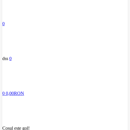
0
dss
0
0
0,00RON
Coșul este gol!