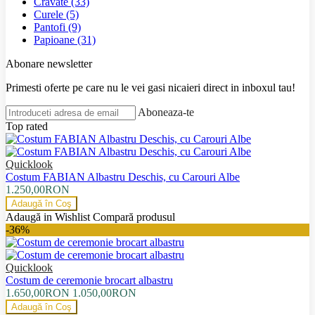
Cravate
(33)
Curele
(5)
Pantofi
(9)
Papioane
(31)
Abonare newsletter
Primesti oferte pe care nu le vei gasi nicaieri direct in inboxul tau!
Aboneaza-te
Top rated
Quicklook
Costum FABIAN Albastru Deschis, cu Carouri Albe
1.250,00RON
Adaugă în Coş
Adaugă in Wishlist
Compară produsul
-36%
Quicklook
Costum de ceremonie brocart albastru
1.650,00RON
1.050,00RON
Adaugă în Coş