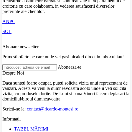
Retusurile costumelor barbatesti sunt realizate in departamentul de
croitorie cu care colaboram, in vederea satisfacerii diverselor
preferinte ale clientilor.
ANPC
SOL
Abonare newsletter
Primesti oferte pe care nu le vei gasi nicaieri direct in inboxul tau!
Aboneaza-te
Despre Noi
Daca sunteti foarte ocupat, puteti solicita vizita unui reprezentant de
vanzari. Acesta va veni la dumneavoastra acolo unde ii veti solicita
vizita, cu produsele dorite. De Luni si pana Vineri facem deplasari la
domiciliul/biroul dumneavoatra.
Scrieti-ne la:
contact@ricardo-montesi.ro
Informaţii
TABEL MĂRIMI