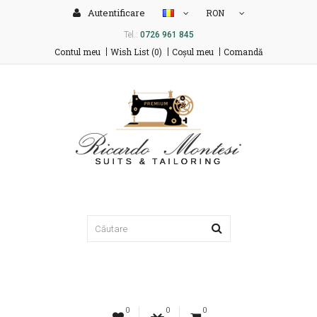
Autentificare
RON
Tel.:
0726 961 845
Contul meu
Wish List (0)
Coşul meu
Comandă
0
0
0