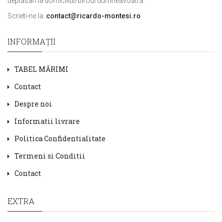
deplasari la domiciliul/biroul dumneavoatra.
Scrieti-ne la:
contact@ricardo-montesi.ro
INFORMAŢII
TABEL MĂRIMI
Contact
Despre noi
Informatii livrare
Politica Confidentialitate
Termeni si Conditii
Contact
EXTRA