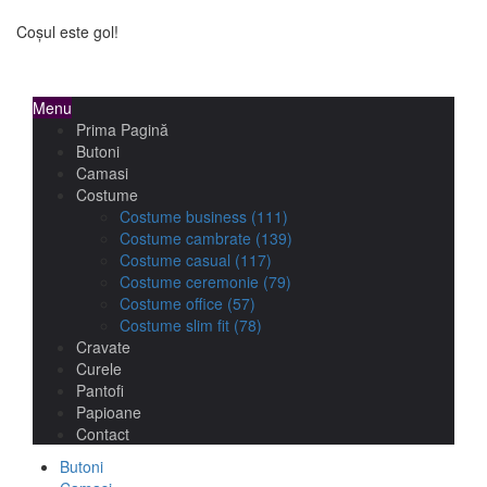
Coșul este gol!
Menu
Prima Pagină
Butoni
Camasi
Costume
Costume business
(111)
Costume cambrate
(139)
Costume casual
(117)
Costume ceremonie
(79)
Costume office
(57)
Costume slim fit
(78)
Cravate
Curele
Pantofi
Papioane
Contact
Butoni