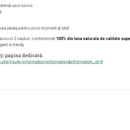
aterial usor lucios
j
ta ideala pentru orice moment al zilei!
acou in 2 nasturi, confectionat
100% din lana naturala de calitate sup
egant si trendy.
ați pagina dedicată
:
x.php?route=information/information&information_id=9