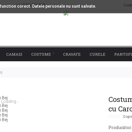
Tel.:
0726 961 845
Cont
ON
 function corect. Datele personale nu sunt salvate.
CAMASI
COSTUME
CRAVATE
CURELE
PANTOFI
ej
Costum
Loading...
cu Caro
0 opi
Producător