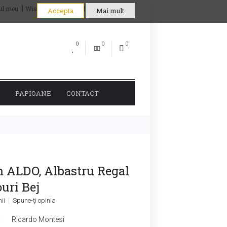
ul meu
Wish List (0)
Coşul meu
Comandă
Accepta
Mai mult
0
0
0
PAPIOANE
CONTACT
 ALDO, Albastru Regal
uri Bej
nii
Spune-ţi opinia
:
Ricardo Montesi