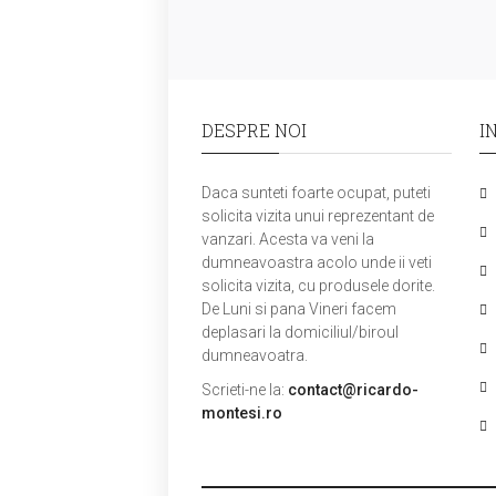
DESPRE NOI
I
Daca sunteti foarte ocupat, puteti
solicita vizita unui reprezentant de
vanzari. Acesta va veni la
dumneavoastra acolo unde ii veti
solicita vizita, cu produsele dorite.
De Luni si pana Vineri facem
deplasari la domiciliul/biroul
dumneavoatra.
Scrieti-ne la:
contact@ricardo-
montesi.ro