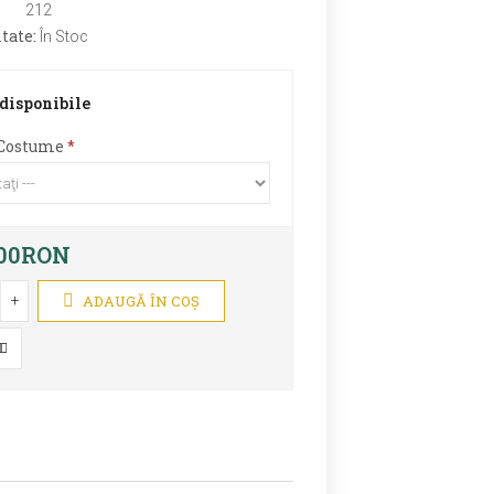
:
212
tate:
În Stoc
 disponibile
Costume
,00RON
+
ADAUGĂ ÎN COŞ