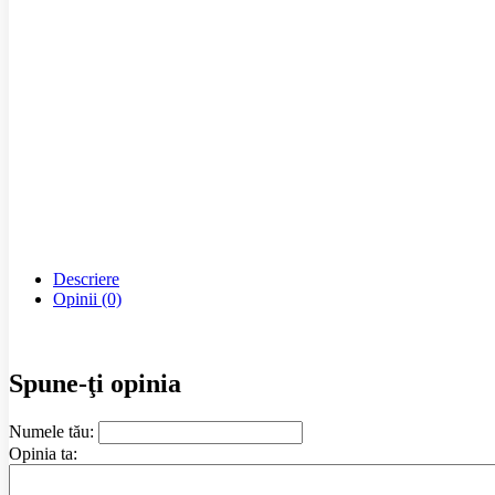
Descriere
Opinii (0)
Spune-ţi opinia
Numele tău:
Opinia ta: