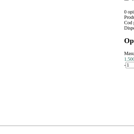
0 opi
Prod
Cod 
Dispo
Opţ
Masu
1.5
-