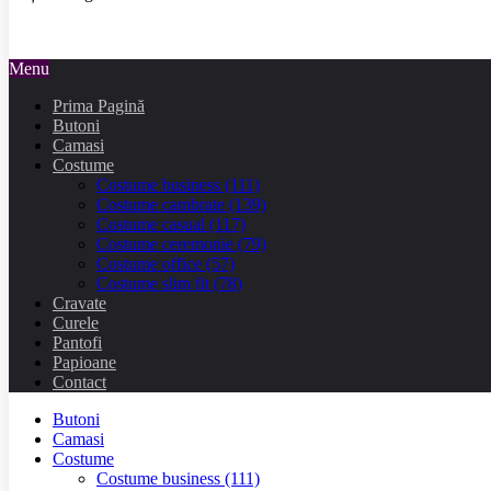
Menu
Prima Pagină
Butoni
Camasi
Costume
Costume business
(111)
Costume cambrate
(139)
Costume casual
(117)
Costume ceremonie
(79)
Costume office
(57)
Costume slim fit
(78)
Cravate
Curele
Pantofi
Papioane
Contact
Butoni
Camasi
Costume
Costume business
(111)