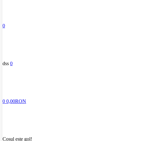
0
dss
0
0
0,00RON
Coșul este gol!