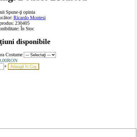
nii
Spune-ţi opinia
ucător:
Ricardo Montesi
produs:
230405
nibilitate:
În Stoc
iuni disponibile
ra Costume
00,00RON
+
Adaugă în Coş