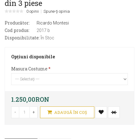
din 3 piese
0 opinii
Spune-ţi opinia
Producător:
Ricardo Montesi
Cod produs:
2017 b
Disponibilitate:
În Stoc
Opţiuni disponibile
Masura Costume
1.250,00RON
-
+
ADAUGĂ ÎN COŞ