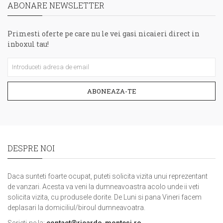
ABONARE NEWSLETTER
Primesti oferte pe care nu le vei gasi nicaieri direct in
inboxul tau!
ABONEAZA-TE
DESPRE NOI
Daca sunteti foarte ocupat, puteti solicita vizita unui reprezentant
de vanzari. Acesta va veni la dumneavoastra acolo unde ii veti
solicita vizita, cu produsele dorite. De Luni si pana Vineri facem
deplasari la domiciliul/biroul dumneavoatra.
Scrieti-ne la:
contact@ricardo-montesi.ro