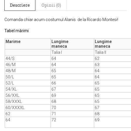
Descriere
Opinii (0)
Comanda chiar acum costumul Alanis de la Ricardo Montesi!
Tabel mărimi
Marime
Lungime
Lungime
maneca
maneca
Talia I
Talia II
44/S
64
62
46/M
64
63
48/M
65
64
50/L
65
64
52/L
66
65
54/XL
67
65
56/XXL
69
65
58/XXXL
68
65
60/XXXXL
70
67
62
71
68
64
72
69