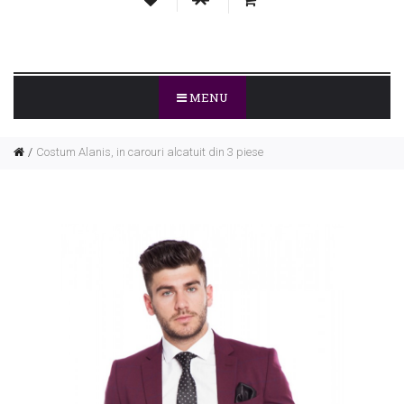
MENU
Costum Alanis, in carouri alcatuit din 3 piese