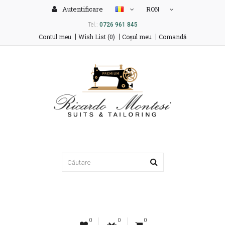
Autentificare
RON
Tel.:
0726 961 845
Contul meu
Wish List (0)
Coşul meu
Comandă
0
0
0