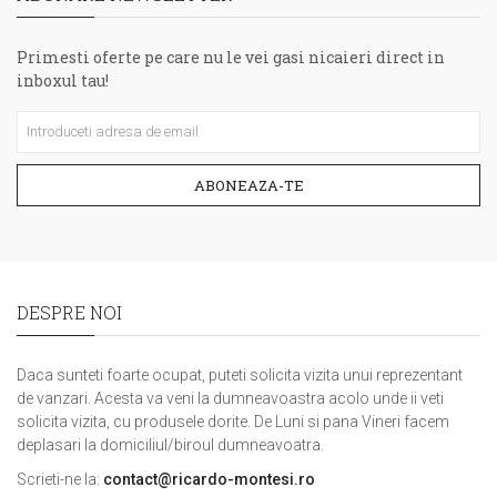
Primesti oferte pe care nu le vei gasi nicaieri direct in
inboxul tau!
ABONEAZA-TE
DESPRE NOI
Daca sunteti foarte ocupat, puteti solicita vizita unui reprezentant
de vanzari. Acesta va veni la dumneavoastra acolo unde ii veti
solicita vizita, cu produsele dorite. De Luni si pana Vineri facem
deplasari la domiciliul/biroul dumneavoatra.
Scrieti-ne la:
contact@ricardo-montesi.ro