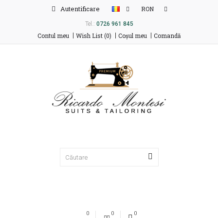
Autentificare
RON
Tel.:
0726 961 845
Contul meu
Wish List (0)
Coşul meu
Comandă
0
0
0