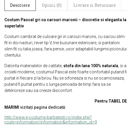
Descriere
Opinii (0)
Livrare si Returnare
Costum Pascal gri cu carouri maronii – discretie si eleganta la
superlativ
Costum cambrat de culoare gri in carouri maronii, cu sacou slim-
fit in doi nasturi, rever tip V, trei buzunare exterioare, si pantaloni
slim-fit cu talia joasa, fara pense, usor adaptabili lungimii piciorului
clientului.
Datorita materialelor de calitate,
stofa din lana 100% naturala
, si a
croielii moderne, costumul Pascal este foarte confortabil putand fi
purtat in fiecare zi la birou. Nu se sifoneaza si nu se scamoseaza,
putand fi purtat pentru o lunga perioada de timp fara sa se
deterioreze sau sa creeze disconfort.
Pentru TABEL DE
MARIMI
vizitați pagina dedicată
:
http://www.e-costume-barbatesti.ro/index.php?
route=information/information&information_id=9