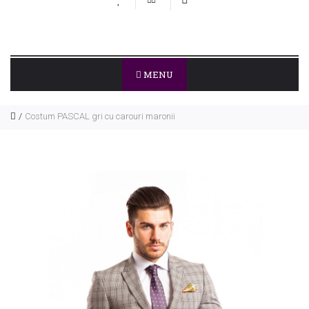
MENU
Costum PASCAL gri cu carouri maronii