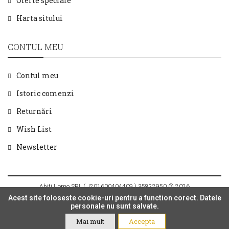
Oferte speciale
Harta sitului
CONTUL MEU
Contul meu
Istoric comenzi
Returnări
Wish List
Newsletter
Abiti Uomo SRL ( J201600404409 ) 35822950 © 2026
Acest site foloseste cookie-uri pentru a function corect. Datele
personale nu sunt salvate.
Mai mult
Accepta