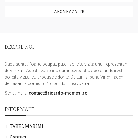
ABONEAZA-TE
DESPRE NOI
Daca sunteti foarte ocupat, puteti solicita vizita unui reprezentant
de vanzari. Acesta va veni la dumneavoastra acolo unde ii veti
solicita vizita, cu produsele dorite. De Luni si pana Vineri facem
deplasari la domiciliul/biroul dumneavoatra.
Scrieti-ne la:
contact@ricardo-montesi.ro
INFORMAŢII
TABEL MĂRIMI
Contact