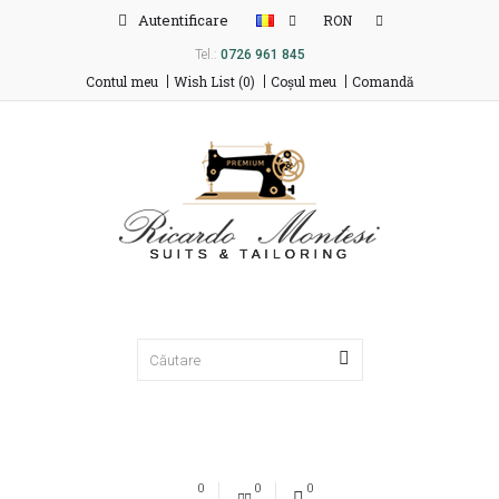
Autentificare
RON
Tel.:
0726 961 845
Contul meu
Wish List (0)
Coşul meu
Comandă
0
0
0