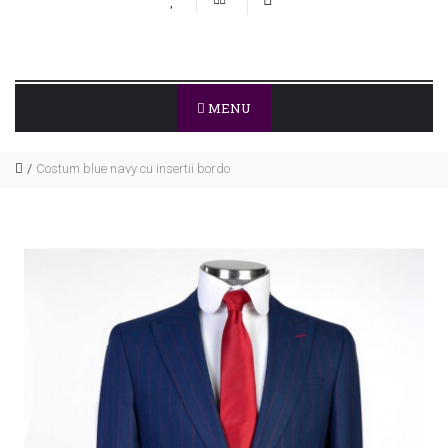
MENU
Costum blue navy cu insertii bordo