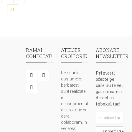
RAMAI
ATELIER
ABONARE
CONECTAT!
CROITORIE
NEWSLETTER
Primesti
Retusurile
oferte pe
costumelor
care nu le vei
barbatesti
gasi nicaieri
sunt realizate
direct in
in
inboxul tau!
departamentul
de croitorie cu
care
colaboram, in
vederea
ABONEAZA-