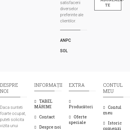
satisfacerii
TE
diverselor
preferinte ale
clientilor.
ANPC
SOL
DESPRE
INFORMAŢII
EXTRA
CONTUL
NOI
MEU
TABEL
MĂRIMI
Producători
Contul
Daca sunteti
meu
foarte ocupat,
Contact
Oferte
puteti solicita
speciale
Istoric
vizita unui
Despre noi
comenzi