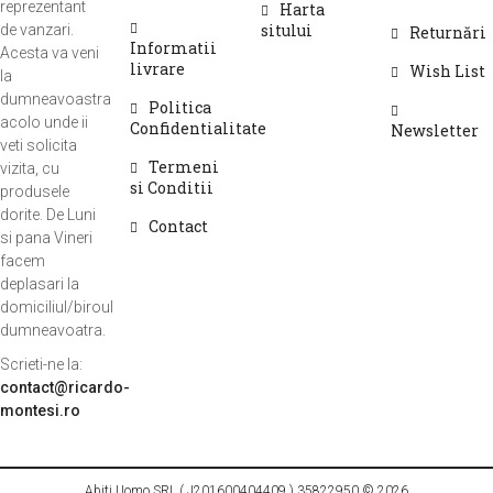
reprezentant
Harta
sitului
de vanzari.
Returnări
Informatii
Acesta va veni
livrare
Wish List
la
dumneavoastra
Politica
acolo unde ii
Confidentialitate
Newsletter
veti solicita
Termeni
vizita, cu
si Conditii
produsele
dorite. De Luni
Contact
si pana Vineri
facem
deplasari la
domiciliul/biroul
dumneavoatra.
Scrieti-ne la:
contact@ricardo-
montesi.ro
Abiti Uomo SRL ( J201600404409 ) 35822950 © 2026