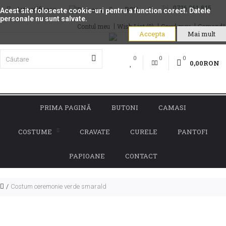
Autentificare
Tel.:
0726 961 845
RON
Acest site foloseste cookie-uri pentru a function corect. Datele
personale nu sunt salvate.
Contul meu
Wish List (0)
Coşul meu
Comandă
Accepta
Mai mult
0
0
0
0,00RON
PRIMA PAGINĂ
BUTONI
CAMASI
COSTUME
CRAVATE
CURELE
PANTOFI
PAPIOANE
CONTACT
Costum ceremonie verde smarald