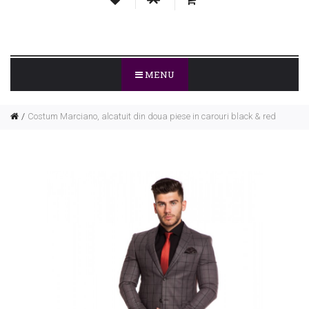
MENU
Costum Marciano, alcatuit din doua piese in carouri black & red