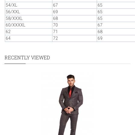
54/XL
67
65
56/XXL
69
65
58/XXXL
68
65
60/XXXXL
70
67
62
71
68
64
72
69
RECENTLY VIEWED