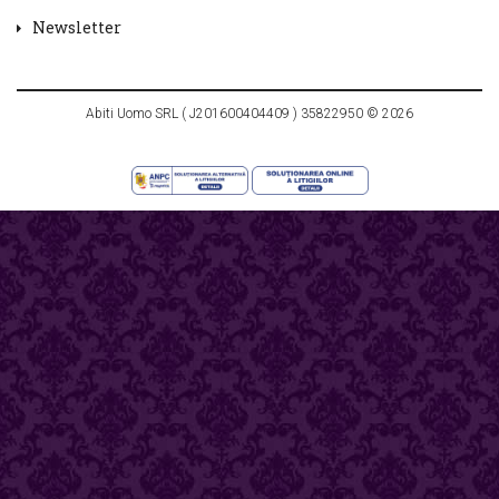
Newsletter
Abiti Uomo SRL ( J201600404409 ) 35822950 © 2026