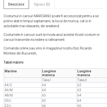
Descriere
Opinii (0)
Costumul in carouri MARCIANO poate fi accesorizat pentru a se
potrivi atat in timpul saptamanii, la locul de munca, cat si in
activitatile mai relaxante, din weekend.
Costumele in carouri sunt la moda anul acesta! Acest costum in
carouri transmite incredere si rafinament.
Comanda online sau vino in magazinul nostru fizic Ricardo
Montesi din Bucuresti,
Tabel mărimi
Marime
Lungime
Lungime
maneca
maneca
Talia I
Talia II
44/S
64
62
46/M
64
63
48/M
65
64
50/L
65
64
52/L
66
65