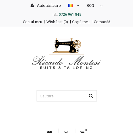
Autentificare
RON
Tel.:
0726 961 845
Contul meu
Wish List (0)
Coşul meu
Comandă
0
0
0