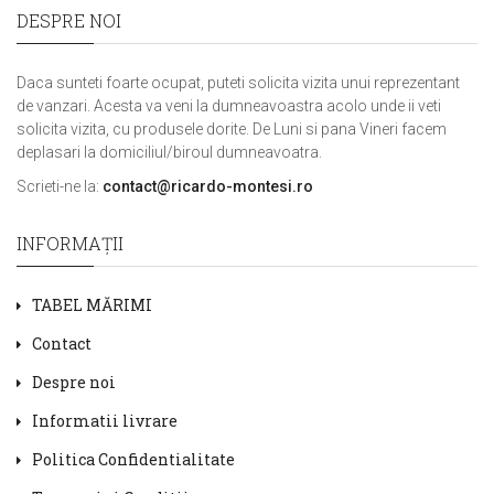
DESPRE NOI
Daca sunteti foarte ocupat, puteti solicita vizita unui reprezentant
de vanzari. Acesta va veni la dumneavoastra acolo unde ii veti
solicita vizita, cu produsele dorite. De Luni si pana Vineri facem
deplasari la domiciliul/biroul dumneavoatra.
Scrieti-ne la:
contact@ricardo-montesi.ro
INFORMAŢII
TABEL MĂRIMI
Contact
Despre noi
Informatii livrare
Politica Confidentialitate