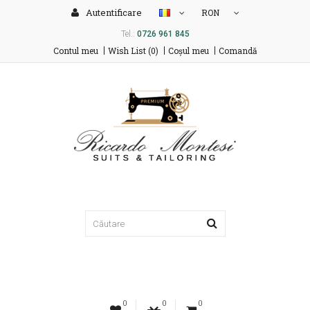
Autentificare
RON
Tel.:
0726 961 845
Contul meu
Wish List (0)
Coşul meu
Comandă
0
0
0