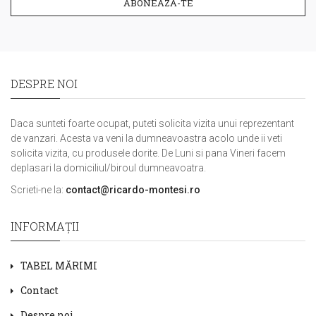
ABONEAZA-TE
DESPRE NOI
Daca sunteti foarte ocupat, puteti solicita vizita unui reprezentant
de vanzari. Acesta va veni la dumneavoastra acolo unde ii veti
solicita vizita, cu produsele dorite. De Luni si pana Vineri facem
deplasari la domiciliul/biroul dumneavoatra.
Scrieti-ne la:
contact@ricardo-montesi.ro
INFORMAŢII
TABEL MĂRIMI
Contact
Despre noi