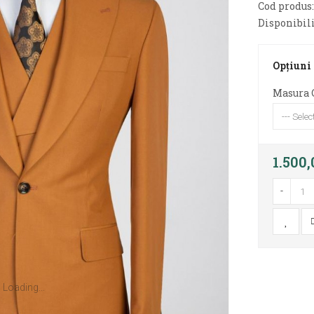
Cod produs
Disponibili
Opţiuni
Masura 
1.500
-
Loading...