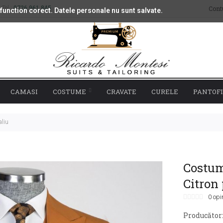
Tel.:
0726 961 845
Cont
 function corect. Datele personale nu sunt salvate.
CAMASI
COSTUME
CRAVATE
CURELE
PANTOFI
aliu
Costum 
Citron 
0 opi
Producător