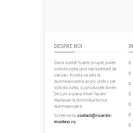
DESPRE NOI
I
Daca sunteti foarte ocupat, puteti
solicita vizita unui reprezentant de
vanzari. Acesta va veni la
dumneavoastra acolo unde ii veti
solicita vizita, cu produsele dorite.
De Luni si pana Vineri facem
deplasari la domiciliul/biroul
dumneavoatra.
Scrieti-ne la:
contact@ricardo-
montesi.ro