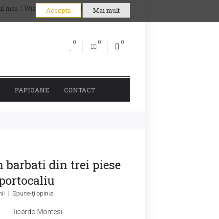
ul meu
Wish List (0)
Coşul meu
Comandă
Accepta
Mai mult
0
0
0
PAPIOANE
CONTACT
barbati din trei piese
portocaliu
nii
Spune-ţi opinia
:
Ricardo Montesi