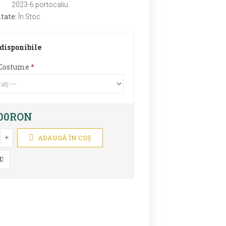
:
2023-6 portocaliu
tate:
În Stoc
 disponibile
Costume
,00RON
+
ADAUGĂ ÎN COŞ