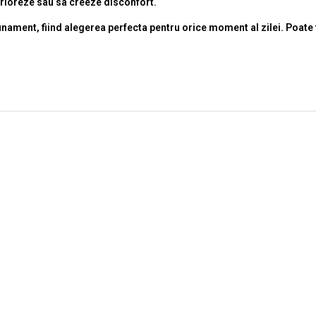
erioreze sau sa creeze disconfort.
ment, fiind alegerea perfecta pentru orice moment al zilei. Poate fi pu