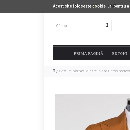
Autentificare
RON
Acest site foloseste cookie-uri pentru a
PRIMA PAGINĂ
BUTONI
Costum barbati din trei piese Citron portoc