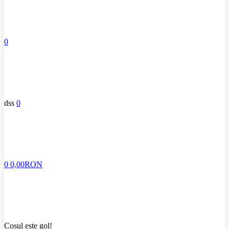
0
dss
0
0
0,00RON
Coșul este gol!