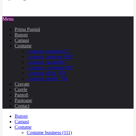
Menu
Prima Pagină
Butoni
Camasi
Costume
Costume business
(111)
Costume cambrate
(139)
Costume casual
(117)
Costume ceremonie
(79)
Costume office
(57)
Costume slim fit
(78)
Cravate
Curele
Pantofi
Papioane
Contact
Butoni
Camasi
Costume
Costume business
(111)