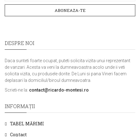
ABONEAZA-TE
DESPRE NOI
Daca sunteti foarte ocupat, puteti solicita vizita unui reprezentant
de vanzari. Acesta va veni la dumneavoastra acolo unde ii veti
solicita vizita, cu produsele dorite. De Luni si pana Vineri facem
deplasari la domiciliul/biroul dumneavoatra.
Scrieti-ne la:
contact@ricardo-montesi.ro
INFORMAŢII
TABEL MĂRIMI
Contact