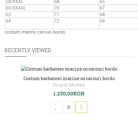
58/XXXL
68
65
60/XXXXL
70
67
62
71
68
64
72
69
costum
,
marine
,
carouri
,
bordo
RECENTLY VIEWED
Costum barbatesc marine cu carouri bordo
Ricardo Montesi
1.250,00RON