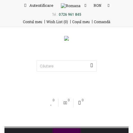
Autentificare
RON
Tel.:
0726 961 845
Contul meu
Wish List (0)
Coşul meu
Comandă
0
0
0