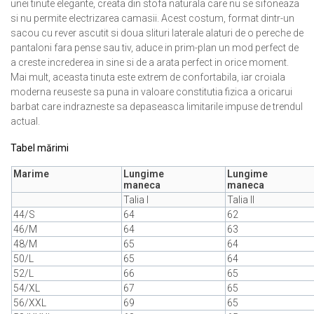
unei tinute elegante, creata din stofa naturala care nu se sifoneaza
si nu permite electrizarea camasii. Acest costum, format dintr-un
sacou cu rever ascutit si doua slituri laterale alaturi de o pereche de
pantaloni fara pense sau tiv, aduce in prim-plan un mod perfect de
a creste increderea in sine si de a arata perfect in orice moment.
Mai mult, aceasta tinuta este extrem de confortabila, iar croiala
moderna reuseste sa puna in valoare constitutia fizica a oricarui
barbat care indrazneste sa depaseasca limitarile impuse de trendul
actual.
Tabel mărimi
Marime
Lungime
Lungime
maneca
maneca
Talia I
Talia II
44/S
64
62
46/M
64
63
48/M
65
64
50/L
65
64
52/L
66
65
54/XL
67
65
56/XXL
69
65