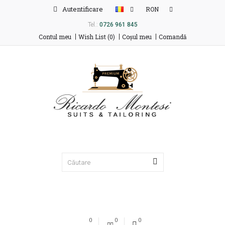
Autentificare
RON
Tel.:
0726 961 845
Contul meu
Wish List (0)
Coşul meu
Comandă
0
0
0