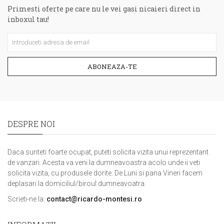
Primesti oferte pe care nu le vei gasi nicaieri direct in
inboxul tau!
ABONEAZA-TE
DESPRE NOI
Daca sunteti foarte ocupat, puteti solicita vizita unui reprezentant
de vanzari. Acesta va veni la dumneavoastra acolo unde ii veti
solicita vizita, cu produsele dorite. De Luni si pana Vineri facem
deplasari la domiciliul/biroul dumneavoatra.
Scrieti-ne la:
contact@ricardo-montesi.ro