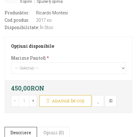
0 opinii
Spune-ţi opinia
Producător:
Ricardo Montesi
Cod produs:
2017 xo
Disponibilitate:
În Stoc
Opţiuni disponibile
Marime Pantofi
450,00RON
-
+
ADAUGĂ ÎN COŞ
Descriere
Opinii (0)