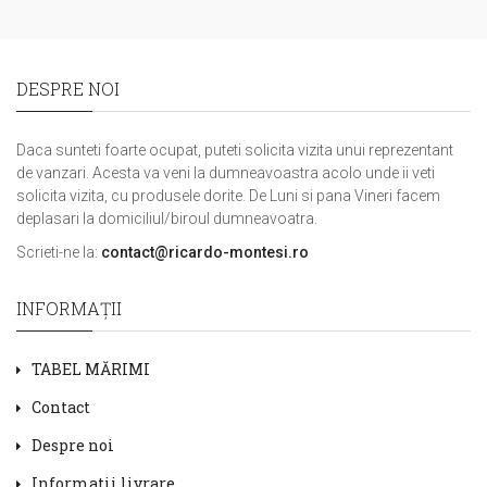
DESPRE NOI
Daca sunteti foarte ocupat, puteti solicita vizita unui reprezentant
de vanzari. Acesta va veni la dumneavoastra acolo unde ii veti
solicita vizita, cu produsele dorite. De Luni si pana Vineri facem
deplasari la domiciliul/biroul dumneavoatra.
Scrieti-ne la:
contact@ricardo-montesi.ro
INFORMAŢII
TABEL MĂRIMI
Contact
Despre noi
Informatii livrare