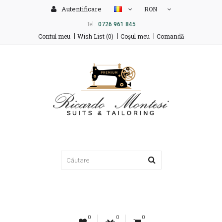
Autentificare
RON
Tel.:
0726 961 845
Contul meu
Wish List (0)
Coşul meu
Comandă
0
0
0